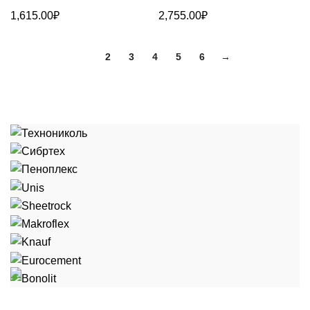
1,615.00
₽
2,755.00
₽
1
2
3
4
5
6
→
"Стройка" - это сеть строительных баз в городе