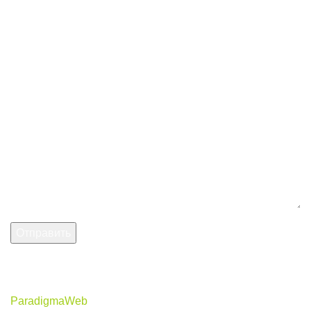
Ваш email
Ваше сообщение
2021
Тройка
- Магазин строительных и отделочных материалов с
доставкой по Краснокамску
ParadigmaWeb