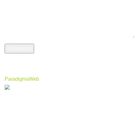
2021
Тройка
- Магазин строительных и отделочных материалов с
доставкой по Краснокамску
ParadigmaWeb