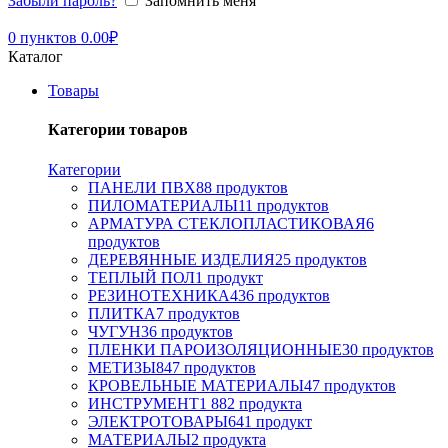
Забыли пароль?
Запомнить меня
0
пунктов
0.00
₽
Каталог
Товары
Категории товаров
Категории
ПАНЕЛИ ПВХ
88 продуктов
ПИЛОМАТЕРИАЛЫ
11 продуктов
АРМАТУРА СТЕКЛОПЛАСТИКОВАЯ
6
продуктов
ДЕРЕВЯННЫЕ ИЗДЕЛИЯ
25 продуктов
ТЕПЛЫЙ ПОЛ
1 продукт
РЕЗИНОТЕХНИКА
436 продуктов
ПЛИТКА
7 продуктов
ЧУГУН
36 продуктов
ПЛЕНКИ ПАРОИЗОЛЯЦИОННЫЕ
30 продуктов
МЕТИЗЫ
847 продуктов
КРОВЕЛЬНЫЕ МАТЕРИАЛЫ
47 продуктов
ИНСТРУМЕНТ
1 882 продукта
ЭЛЕКТРОТОВАРЫ
641 продукт
МАТЕРИАЛЫ
2 продукта