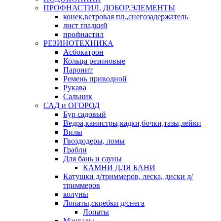
ПРОФНАСТИЛ, ДОБОР.ЭЛЕМЕНТЫ
конек,ветровая пл.,снегозадержатель
лист гладкий
профнастил
РЕЗИНОТЕХНИКА
Асбокатрон
Кольца резиновые
Паронит
Ремень приводной
Рукава
Сальник
САД и ОГОРОД
Бур садовый
Ведра,канистры,кадки,бочки,тазы,лейки
Вилы
Гвоздодеры, ломы
Грабли
Для бань и сауны
КАМНИ ДЛЯ БАНИ
Катушки д/триммеров, леска, диски д/
триммеров
колуны
Лопаты,скребки д/снега
Лопаты
Мангалы