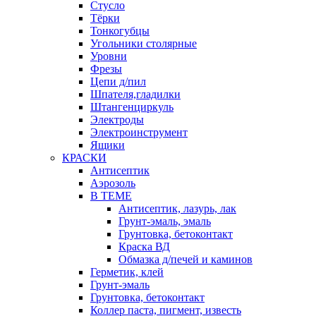
Стусло
Тёрки
Тонкогубцы
Угольники столярные
Уровни
Фрезы
Цепи д/пил
Шпателя,гладилки
Штангенциркуль
Электроды
Электроинструмент
Ящики
КРАСКИ
Антисептик
Аэрозоль
В ТЕМЕ
Антисептик, лазурь, лак
Грунт-эмаль, эмаль
Грунтовка, бетоконтакт
Краска ВД
Обмазка д/печей и каминов
Герметик, клей
Грунт-эмаль
Грунтовка, бетоконтакт
Коллер паста, пигмент, известь