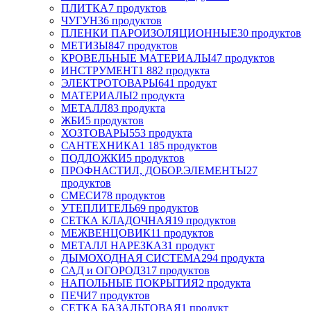
ПЛИТКА
7 продуктов
ЧУГУН
36 продуктов
ПЛЕНКИ ПАРОИЗОЛЯЦИОННЫЕ
30 продуктов
МЕТИЗЫ
847 продуктов
КРОВЕЛЬНЫЕ МАТЕРИАЛЫ
47 продуктов
ИНСТРУМЕНТ
1 882 продукта
ЭЛЕКТРОТОВАРЫ
641 продукт
МАТЕРИАЛЫ
2 продукта
МЕТАЛЛ
83 продукта
ЖБИ
5 продуктов
ХОЗТОВАРЫ
553 продукта
САНТЕХНИКА
1 185 продуктов
ПОДЛОЖКИ
5 продуктов
ПРОФНАСТИЛ, ДОБОР.ЭЛЕМЕНТЫ
27
продуктов
СМЕСИ
78 продуктов
УТЕПЛИТЕЛЬ
69 продуктов
СЕТКА КЛАДОЧНАЯ
19 продуктов
МЕЖВЕНЦОВИК
11 продуктов
МЕТАЛЛ НАРЕЗКА
31 продукт
ДЫМОХОДНАЯ СИСТЕМА
294 продукта
САД и ОГОРОД
317 продуктов
НАПОЛЬНЫЕ ПОКРЫТИЯ
2 продукта
ПЕЧИ
7 продуктов
СЕТКА БАЗАЛЬТОВАЯ
1 продукт