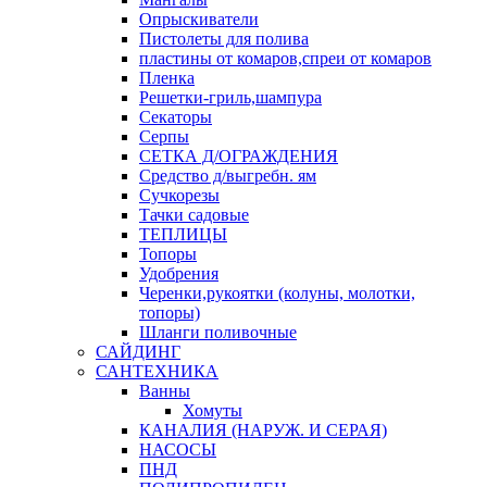
Опрыскиватели
Пистолеты для полива
пластины от комаров,спреи от комаров
Пленка
Решетки-гриль,шампура
Секаторы
Серпы
СЕТКА Д/ОГРАЖДЕНИЯ
Средство д/выгребн. ям
Сучкорезы
Тачки садовые
ТЕПЛИЦЫ
Топоры
Удобрения
Черенки,рукоятки (колуны, молотки,
топоры)
Шланги поливочные
САЙДИНГ
САНТЕХНИКА
Ванны
Хомуты
КАНАЛИЯ (НАРУЖ. И СЕРАЯ)
НАСОСЫ
ПНД