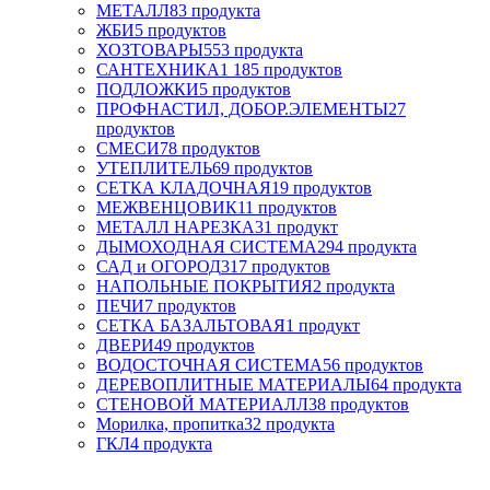
МЕТАЛЛ
83 продукта
ЖБИ
5 продуктов
ХОЗТОВАРЫ
553 продукта
САНТЕХНИКА
1 185 продуктов
ПОДЛОЖКИ
5 продуктов
ПРОФНАСТИЛ, ДОБОР.ЭЛЕМЕНТЫ
27
продуктов
СМЕСИ
78 продуктов
УТЕПЛИТЕЛЬ
69 продуктов
СЕТКА КЛАДОЧНАЯ
19 продуктов
МЕЖВЕНЦОВИК
11 продуктов
МЕТАЛЛ НАРЕЗКА
31 продукт
ДЫМОХОДНАЯ СИСТЕМА
294 продукта
САД и ОГОРОД
317 продуктов
НАПОЛЬНЫЕ ПОКРЫТИЯ
2 продукта
ПЕЧИ
7 продуктов
СЕТКА БАЗАЛЬТОВАЯ
1 продукт
ДВЕРИ
49 продуктов
ВОДОСТОЧНАЯ СИСТЕМА
56 продуктов
ДЕРЕВОПЛИТНЫЕ МАТЕРИАЛЫ
64 продукта
СТЕНОВОЙ МАТЕРИАЛЛ
38 продуктов
Морилка, пропитка
32 продукта
ГКЛ
4 продукта