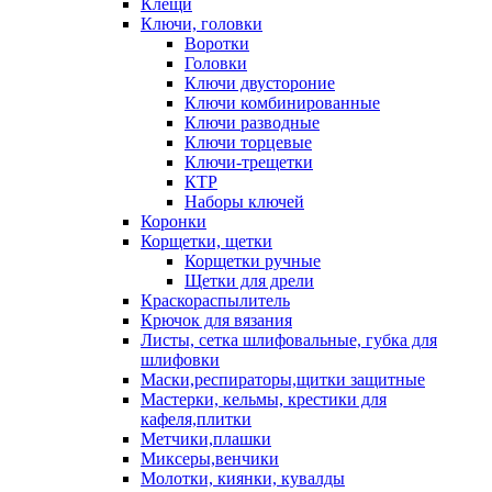
Клещи
Ключи, головки
Воротки
Головки
Ключи двустороние
Ключи комбинированные
Ключи разводные
Ключи торцевые
Ключи-трещетки
КТР
Наборы ключей
Коронки
Корщетки, щетки
Корщетки ручные
Щетки для дрели
Краскораспылитель
Крючок для вязания
Листы, сетка шлифовальные, губка для
шлифовки
Маски,респираторы,щитки защитные
Мастерки, кельмы, крестики для
кафеля,плитки
Метчики,плашки
Миксеры,венчики
Молотки, киянки, кувалды