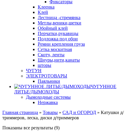
Фиксаторы
Клеенка
Клей
Лестница -стремянка
Метлы,веники,щетки
Обойный клей
Перчатки,рукавицы
Подложка под обои
Ремни крепления груза
Сетка москитная
Скотч, ленты
Шнуры,нити,канаты
шторы
ЧУГУН
ЭЛЕКТРОТОВАРЫ
Паяльники
ЧУГУННОЕ
ЛИТЬЕ/ДЫМОХОДЫ
Дымоходные системы
Нержавка
Главная страница
»
Товары
»
САД и ОГОРОД
»
Катушки д/
триммеров, леска, диски д/триммеров
Показаны все результаты (9)