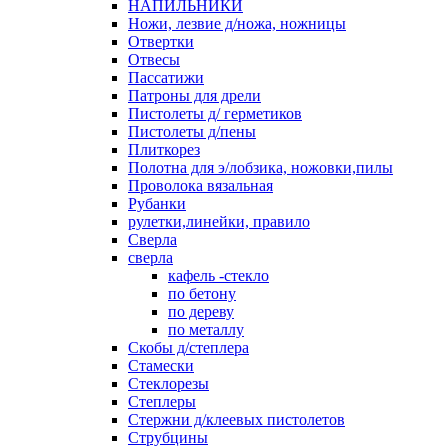
НАПИЛЬНИКИ
Ножи, лезвие д/ножа, ножницы
Отвертки
Отвесы
Пассатижи
Патроны для дрели
Пистолеты д/ герметиков
Пистолеты д/пены
Плиткорез
Полотна для э/лобзика, ножовки,пилы
Проволока вязальная
Рубанки
рулетки,линейки, правило
Сверла
сверла
кафель -стекло
по бетону
по дереву
по металлу
Скобы д/степлера
Стамески
Стеклорезы
Степлеры
Стержни д/клеевых пистолетов
Струбцины