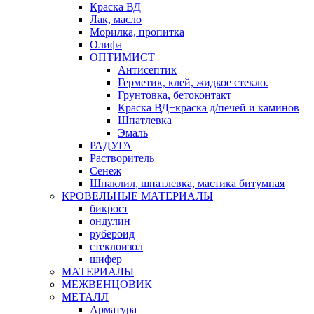
Краска ВД
Лак, масло
Морилка, пропитка
Олифа
ОПТИМИСТ
Антисептик
Герметик, клей, жидкое стекло.
Грунтовка, бетоконтакт
Краска ВД+краска д/печей и каминов
Шпатлевка
Эмаль
РАДУГА
Растворитель
Сенеж
Шпаклил, шпатлевка, мастика битумная
КРОВЕЛЬНЫЕ МАТЕРИАЛЫ
бикрост
ондулин
рубероид
стеклоизол
шифер
МАТЕРИАЛЫ
МЕЖВЕНЦОВИК
МЕТАЛЛ
Арматура