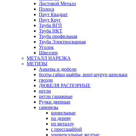
Листовой Металл
Полоса
Прут Квадрат
Прут Круг
Труба ВГП
Труба НКТ
Труба профильная
Труба Электросварная
Уголок
Швеллер
МЕТАЛЛ НАРЕЗКА
МЕТИЗЫ
Анкеры и дюбели
болты,гайки,шайбы, винт,шуруп,шпильки
гвозди
ДЮБЕЛЯ РАСПОРНЫЕ
петли
петли гаражные
Ручки дверные
саморезы
кровельные
по дереву
по металлу
с прессшайбой
универсальные желтые