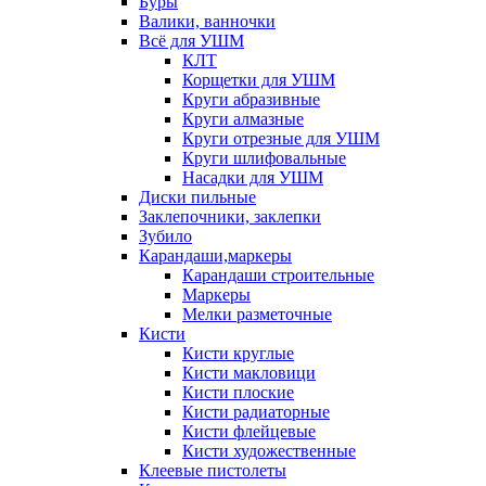
Буры
Валики, ванночки
Всё для УШМ
КЛТ
Корщетки для УШМ
Круги абразивные
Круги алмазные
Круги отрезные для УШМ
Круги шлифовальные
Насадки для УШМ
Диски пильные
Заклепочники, заклепки
Зубило
Карандаши,маркеры
Карандаши строительные
Маркеры
Мелки разметочные
Кисти
Кисти круглые
Кисти макловици
Кисти плоские
Кисти радиаторные
Кисти флейцевые
Кисти художественные
Клеевые пистолеты